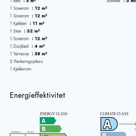
1 Bad
5 m²
Butikker
5 mi
1 Soverom
12 m²
1 Soverom
12 m²
1 Kjøkken
11 m²
1 Stue
32 m²
1 Soverom
12 m²
1 Dusjbad
4 m²
1 Terrasse
58 m²
2 Parkeringsplass
1 Kjellerrom
Energieffektivitet