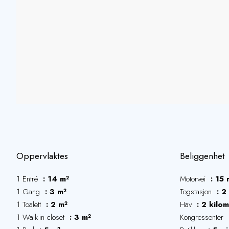
Oppervlaktes
Beliggenhet
1 Entré
14 m²
Motorvei
15 
1 Gang
3 m²
Togstasjon
2
1 Toalett
2 m²
Hav
2 kilom
1 Walk-in closet
3 m²
Kongressenter