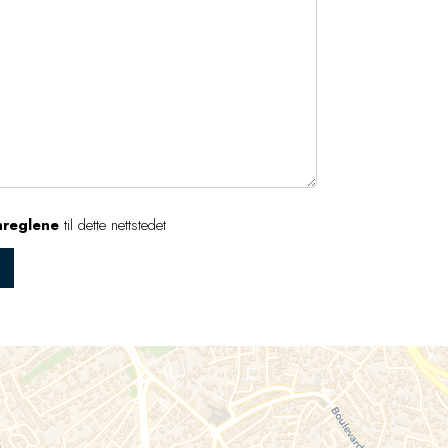
nreglene
til dette nettstedet