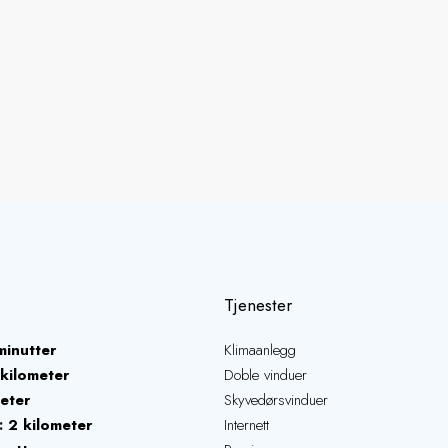
Tjenester
minutter
Klimaanlegg
 kilometer
Doble vinduer
eter
Skyvedørsvinduer
2 kilometer
Internett