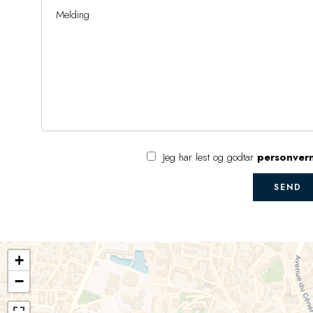
Jeg har lest og godtar
personver
SEND
+
−