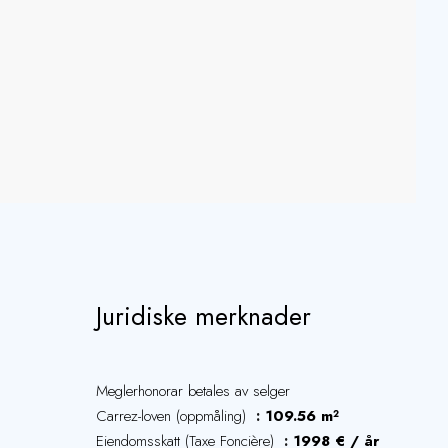
Juridiske merknader
Meglerhonorar betales av selger
Carrez-loven (oppmåling)
109.56 m²
Eiendomsskatt (Taxe Foncière)
1998 € / år