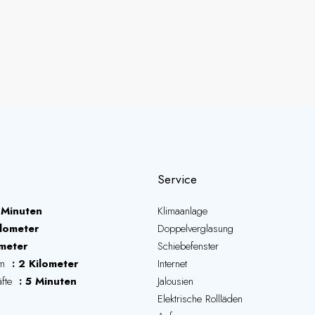
Service
 Minuten
Klimaanlage
ilometer
Doppelverglasung
ometer
Schiebefenster
um
2 Kilometer
Internet
äfte
5 Minuten
Jalousien
Elektrische Rollläden