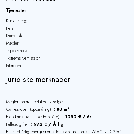
Tjenester
Klimaanlegg
Peis
Domotikk
Møblert
Triple vinduer
1-strøms ventilasjon
Intercom
Juridiske merknader
Meglerhonorar betales av selger
Carrez-loven (oppmåling)
83 m²
Eiendomsskatt (Taxe Foncière)
1050 € / år
Fellesutgifter
972 € / Årlig
Estimert årlig energiforbruk for standard bruk : 766€ ~ 1036€