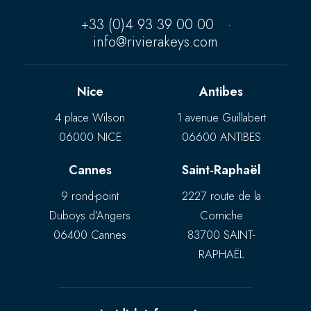
+33 (0)4 93 39 00 00
·
info@rivierakeys.com
Nice
Antibes
4 place Wilson
1 avenue Guillabert
06000 NICE
06600 ANTIBES
Cannes
Saint-Raphaël
9 rond-point
2227 route de la
Duboys d’Angers
Corniche
06400 Cannes
83700 SAINT-
RAPHAËL