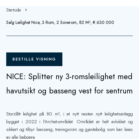
Startside
Salg Leilighet Nice, 3 Rom, 2 Soverom, 82 M², € 630 000
BESTILLE VISNING
NICE: Splitter ny 3-romsleilighet med
havutsikt og basseng vest for sentrum
Storslått leilighet på 80 m², i et nytt nesten nytt leilighetsanlegg
bygget i 2022 i l'Archet-området. Området er helt avlukket og
sikkert og tilbyr basseng, treningsrom og gjestebolig som kan leies
av alle beboere.