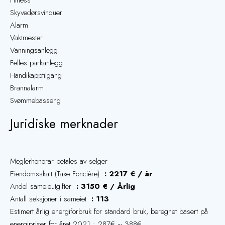
Fitness
Skyvedørsvinduer
Alarm
Vaktmester
Vanningsanlegg
Felles parkanlegg
Handikapptilgang
Brannalarm
Svømmebasseng
Juridiske merknader
Meglerhonorar betales av selger
Eiendomsskatt (Taxe Foncière)
2217 € / år
Andel sameieutgifter
3150 € / Årlig
Antall seksjoner i sameiet
113
Estimert årlig energiforbruk for standard bruk, beregnet basert på
energipriser for året 2021 : 287€ ~ 388€