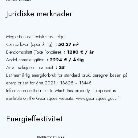
Juridiske merknader
Meglerhonorar betales av selger
Carrez-loven (oppmåling)
50.27 m²
Eiendomsskatt (Taxe Foncière)
1280 € / år
Andel sameieutgifter
2224 € / Årlig
Antall seksjoner i sameiet
38
Estimert årlig energiforbruk for standard bruk, beregnet basert på
energipriser for året 2021 : 1362€ ~ 1844€
Information on the risks to which this property is exposed is
available on the Georisques website: www.georisques.gouv.fr
Energieffektivitet