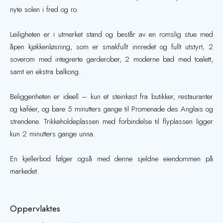
nyte solen i fred og ro.
Leiligheten er i utmerket stand og består av en romslig stue med
åpen kjøkkenløsning, som er smakfullt innredet og fullt utstyrt, 2
soverom med integrerte garderober, 2 moderne bad med toalett,
samt en ekstra balkong.
Beliggenheten er ideell – kun et steinkast fra butikker, restauranter
og kaféer, og bare 5 minutters gange til Promenade des Anglais og
strendene. Trikkeholdeplassen med forbindelse til flyplassen ligger
kun 2 minutters gange unna.
En kjellerbod følger også med denne sjeldne eiendommen på
markedet.
Oppervlaktes