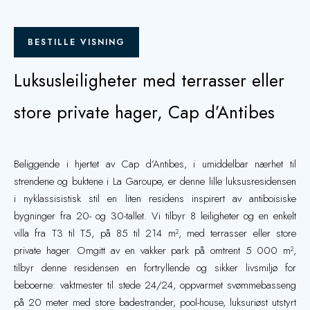
BESTILLE VISNING
Luksusleiligheter med terrasser eller
store private hager, Cap d’Antibes
Beliggende i hjertet av Cap d’Antibes, i umiddelbar nærhet til
strendene og buktene i La Garoupe, er denne lille luksusresidensen
i nyklassisistisk stil en liten residens inspirert av antiboisiske
bygninger fra 20- og 30-tallet. Vi tilbyr 8 leiligheter og en enkelt
villa fra T3 til T5, på 85 til 214 m², med terrasser eller store
private hager. Omgitt av en vakker park på omtrent 5 000 m²,
tilbyr denne residensen en fortryllende og sikker livsmiljø for
beboerne: vaktmester til stede 24/24, oppvarmet svømmebasseng
på 20 meter med store badestrander, pool-house, luksuriøst utstyrt