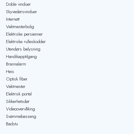
Doble vinduer
Skyvedørsvinduer
Internett
Vaktmesterbolig
Elektriske persienner
Elektriske rulleskodder
Utendørs belysning
Handikapptilgang
Brannalarm
Heis
Optisk fiber
Vaktmester
Elektrisk portal
Sikkerhetsdør
Videoovervåking
Svømmebasseng
Badstu