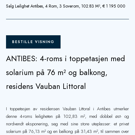
Salg Leilighet Antibes, 4 Rom, 3 Soverom, 102.83 M², € 1 195 000
BESTILLE VISNING
ANTIBES: 4-roms i toppetasjen med
solarium på 76 m² og balkong,
residens Vauban Littoral
I toppetasjen av residensen Vauban Littoral i Antibes utmerker
denne 4-roms leiligheten på 102,83 m², med dobbel øst- og
nordvendt eksponering, seg med sine store uteplasser: et privat
solarium på 76,13 m² og en balkong på 31,43 m², til sammen over