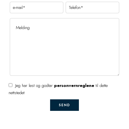
Jeg har lest og godtar
personvernreglene
til dette
nettstedet
SEND