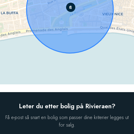
Leter du etter bolig på Rivieraen?
Få e-post så snart en bolig som passer dine kriterier legges ut
for salg.