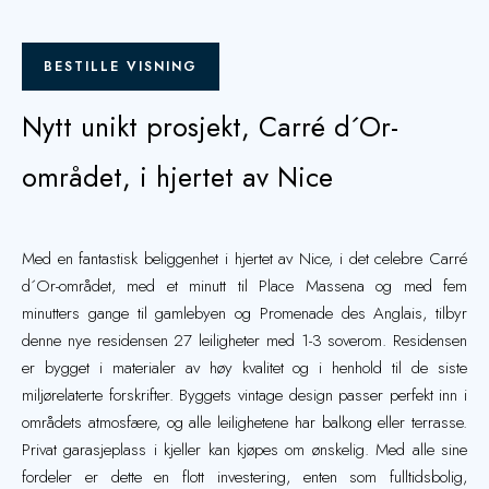
BESTILLE VISNING
Nytt unikt prosjekt, Carré d´Or-
området, i hjertet av Nice
Med en fantastisk beliggenhet i hjertet av Nice, i det celebre Carré
d´Or-området, med et minutt til Place Massena og med fem
minutters gange til gamlebyen og Promenade des Anglais, tilbyr
denne nye residensen 27 leiligheter med 1-3 soverom. Residensen
er bygget i materialer av høy kvalitet og i henhold til de siste
miljørelaterte forskrifter. Byggets vintage design passer perfekt inn i
områdets atmosfære, og alle leilighetene har balkong eller terrasse.
Privat garasjeplass i kjeller kan kjøpes om ønskelig. Med alle sine
fordeler er dette en flott investering, enten som fulltidsbolig,