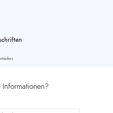
chriften
rkäufers
e Informationen?