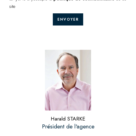
site
ENVOYER
Harald STARKE
Président de l'agence