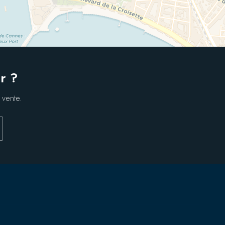
r ?
 vente.