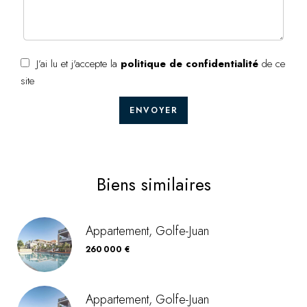
J’ai lu et j'accepte la
politique de confidentialité
de ce
site
ENVOYER
Biens similaires
Appartement, Golfe-Juan
260 000 €
Appartement, Golfe-Juan