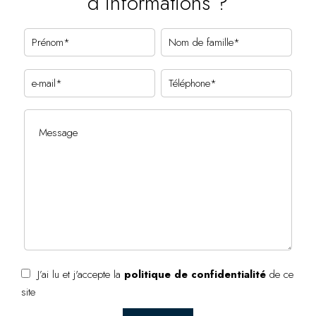
d’informations ?
J’ai lu et j'accepte la
politique de confidentialité
de ce
site