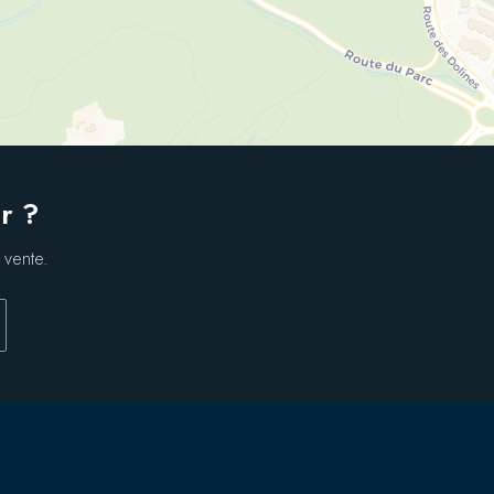
r ?
 vente.