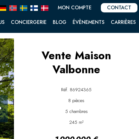
MON COMPTE
CONTACT
US
CONCIERGERIE
BLOG
ÉVÈNEMENTS
CARRIÈRES
Vente Maison
Valbonne
Réf. 86924365
8 pièces
5 chambres
245 m²