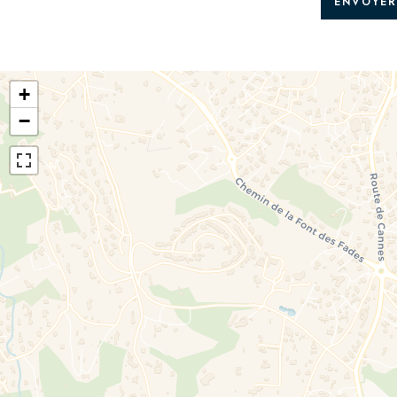
ENVOYER
+
−