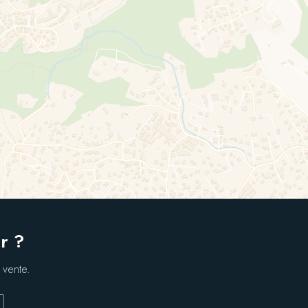
r ?
 vente.