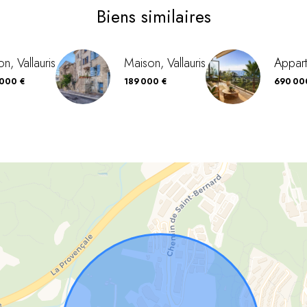
Biens similaires
n, Vallauris
Maison, Vallauris
Appart
 000 €
189 000 €
690 00