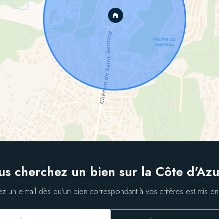
us cherchez un bien sur la Côte d'Azu
z un e-mail dès qu'un bien correspondant à vos critères est mis en