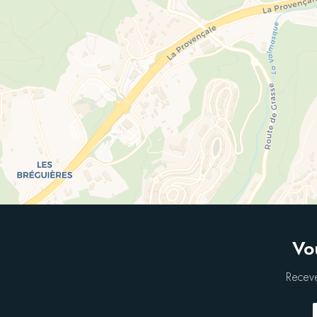
Vo
Receve