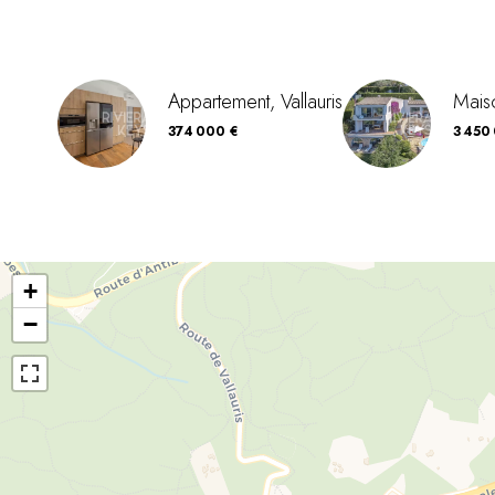
Appartement, Vallauris
Maiso
374 000 €
3 450
+
−