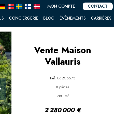
MON COMPTE
CONTACT
US
CONCIERGERIE
BLOG
ÉVÈNEMENTS
CARRIÈRES
Vente Maison
Vallauris
Réf. 86206673
8 pièces
280 m²
2 280 000 €