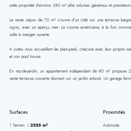
cette propriété d’environ 280 m² allie volumes généreux et prestatio
Le vaste séjour de 70 m² s’ouvre d’un côté sur une terrasse baignée 
niçois, avec un aperçu mer. La cuisine américaine, à la fois conviv
salle à manger ouverte.
4 suites vous accueillent de plain-pied, chacune avec leur propre sal
et son pool house.
En rez-de-jardin, un appartement indépendant de 80 m² propose 2
vaste terrasse couverte donnant sur un jardin arboré. Un garage fer
Surfaces
Proximités
1 Terrain
2555 m²
Autoroute