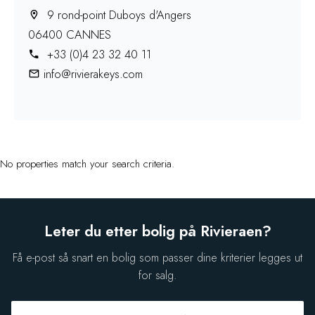
9 rond-point Duboys d'Angers
06400 CANNES
+33 (0)4 23 32 40 11
info@rivierakeys.com
No properties match your search criteria.
Leter du etter bolig på Rivieraen?
Få e-post så snart en bolig som passer dine kriterier legges ut
for salg.