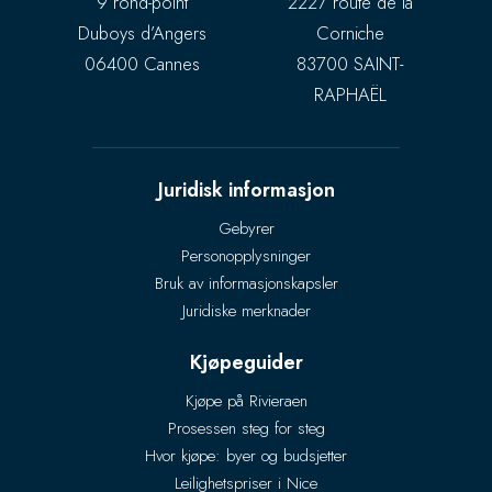
9 rond-point
2227 route de la
Duboys d’Angers
Corniche
06400 Cannes
83700 SAINT-
RAPHAËL
Juridisk informasjon
Gebyrer
Personopplysninger
Bruk av informasjonskapsler
Juridiske merknader
Kjøpeguider
Kjøpe på Rivieraen
Prosessen steg for steg
Hvor kjøpe: byer og budsjetter
Leilighetspriser i Nice