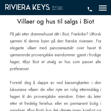
Villaer og hus til salgs i Biot
På jakt etter drømmehuset ditt i Biot, Frankrike? Utforsk
sjarmen til denne byen på den franske rivieraen. Fra
elegante villaer med panoramautsikt over havet til
sjarmerende provençalske eiendommer gjemt i frodige
hager, tilbyr Biot et utvalg av hus som passer alle
preferanser.
Forestil deg å slappe av ved bassengkanten i den
luksuriøse villaen din eller nyte en rolig ettermiddag i
hagen til din provençalske eiendom. Enten du leter
etter et fredelig feriehus eller en permanent bolig i
paradiset, tilbyr Biot's hus det ultimate innen komfort og