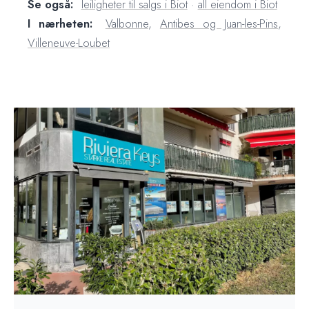
Se også:
leiligheter til salgs i Biot
·
all eiendom i Biot
I nærheten:
Valbonne
,
Antibes og Juan-les-Pins
,
Villeneuve-Loubet