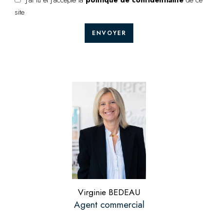
J’ai lu et j'accepte la
politique de confidentialité
de ce
site
ENVOYER
Virginie BEDEAU
Agent commercial