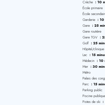
Crèche
10 m
École primaire
École secondai
Garderie
10
Gare
25 mi
Gare routière
Gare TGV
2
Golf
25 min
Hôpital/cliniqu
Lac
15 minu
Médecin
10 
Mer
30 min
Métro
Palais des con
Parc
15 min
Parking public
Piscine publiq
Pistes de ski