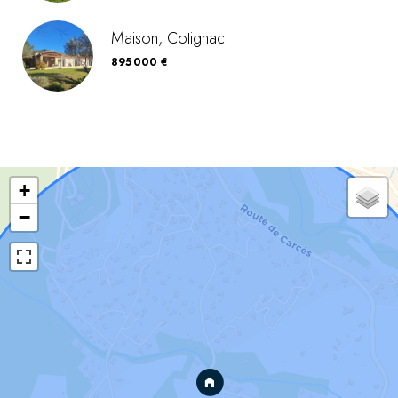
Maison, Cotignac
895 000 €
+
−