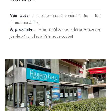
Voir aussi :
appartements à vendre à Biot
·
tout
l’immobilier à Biot
À proximité :
villas à Valbonne
,
villas à Antibes et
Juan-les-Pins
,
villas à Villeneuve-Loubet