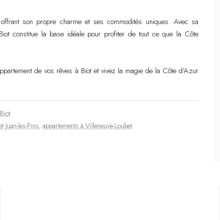
cun offrant son propre charme et ses commodités uniques. Avec sa
ot constitue la base idéale pour profiter de tout ce que la Côte
partement de vos rêves à Biot et vivez la magie de la Côte d'Azur
Biot
t Juan-les-Pins
,
appartements à Villeneuve-Loubet