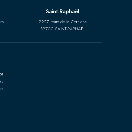
Saint-Raphaël
rs
2227 route de la Corniche
83700 SAINT-RAPHAËL
r
pe
ts
ce